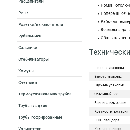
Расцепители
Номин. отключа
Реле
Поперечн. сече
Рабочая темпер
Розетки/выключатели
Возможна допо
Рубильники
Общ. количеств
Сальники
Технически
Стабилизаторы
Ширина упаковки
Хомуты
Высота упаковки
Счетчики
Глубина упаковки
Термоусаживаемая трубка
Объемный вес
Единица измерения
Трубы гладкие
Кратность поставки
Трубы гофрированные
ГОСТ стандарт
Удлинители
Кол-во полюсов