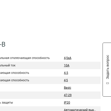
-B
Задать вопрос
льная отключающая способность
4,5кА
льный ток
10А
ающая способность
4.5
ающая способность
4,5
Basic
47-29
ь защиты
IP20
Автоматический выключатель