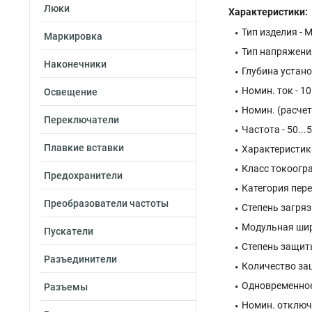
Люки
Характеристики:
Тип изделия -
Маркировка
Тип напряжения
Наконечники
Глубина устано
Номин. ток - 10
Освещение
Номин. (расчет
Переключатели
Частота - 50...
Плавкие вставки
Характеристика
Класс токоогра
Предохранители
Категория пере
Преобразователи частоты
Степень загряз
Модульная шир
Пускатели
Степень защиты 
Разъединители
Количество за
Одновременное 
Разъемы
Номин. отключа