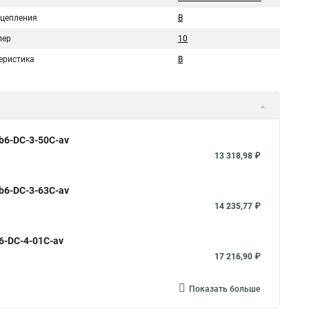
сцепления
B
пер
10
еристика
B
b6-DC-3-50C-av
13 318,98 ₽
b6-DC-3-63C-av
14 235,77 ₽
6-DC-4-01C-av
17 216,90 ₽
Показать больше