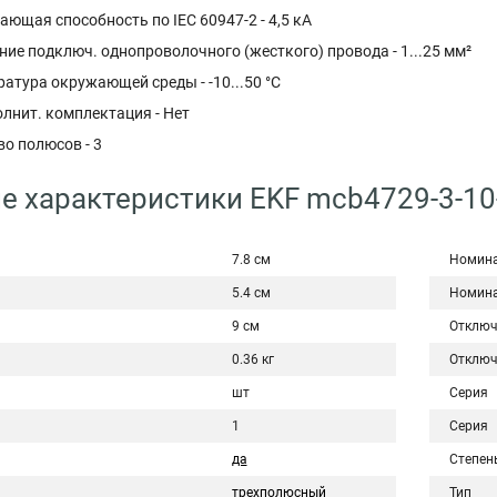
ющая способность по IEC 60947-2 - 4,5 кА
ние подключ. однопроволочного (жесткого) провода - 1...25 мм²
атура окружающей среды - -10...50 °C
лнит. комплектация - Нет
о полюсов - 3
е характеристики EKF mcb4729-3-10
7.8 см
Номина
5.4 см
Номина
9 см
Отключ
0.36 кг
Отключ
шт
Серия
1
Серия
да
Степен
трехполюсный
Тип