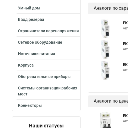
Аналоги по хар
Умный дом
Ввод резерва
EK
Ав
Ограничители перенапряжения
Сетевое оборудование
EK
Ав
Источники питания
EK
Корпуса
Ав
Обогревательные приборы
Системы организации рабочих
мест
Аналоги по цен
Коннекторы
EK
Ав
Наши статусы