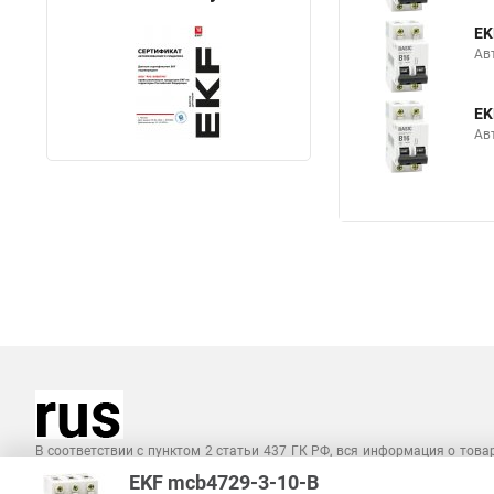
EK
Ав
EK
Ав
В соответствии с пунктом 2 статьи 437 ГК РФ, вся информация о това
справочный характер и не является публичной офертой. При покупке
EKF mcb4729-3-10-B
на наличие интересующих вас функций и характеристик.