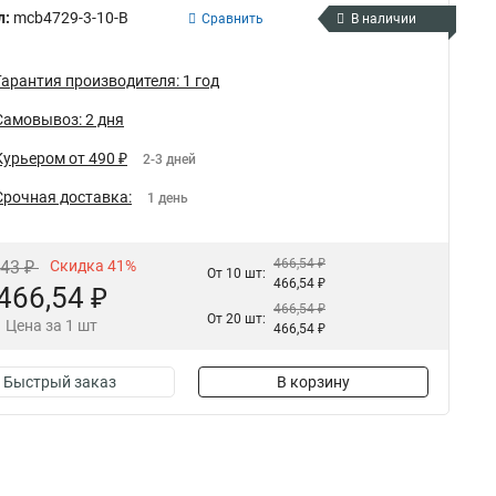
л:
mcb4729-3-10-B
Сравнить
В наличии
Гарантия производителя: 1 год
Самовывоз: 2 дня
Курьером от 490 ₽
2-3 дней
Срочная доставка:
1 день
466,54 ₽
,43 ₽
Скидка 41%
От 10 шт:
466,54 ₽
466,54 ₽
466,54 ₽
От 20 шт:
Цена за 1 шт
466,54 ₽
Быстрый заказ
В корзину