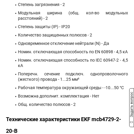
Степень загрязнения
-
2
Модульная ширина (общ. кол-во модульных
расстояний)
-
2
Степень защиты (IP)
-
IP20
Количество защищенных полюсов
-
2
Одновременное отключение нейтрали (N)
-
Да
Номин. отключающая способность по EN 60898
-
4,5 кА
Номин. отключающая способность по IEC 60947-2
-
4,5
кА
Поперечн. сечение подключ. однопроволочного
(жесткого) провода
-
1...25 мм²
Рабочая температура окружающей среды
-
-10...50 °C
Задать вопрос
Возможна дополнит. комплектация
-
Нет
Общ. количество полюсов
-
2
Технические характеристики EKF mcb4729-2-
20-B