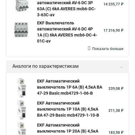
автоматический AV-6 DC 3P
14 235,77 ₽
63A (C) 6kA AVERES mcb6-DC-
3-63C-av
EKF Выключатель
автоматический AV-6 DC 4P
17 216,90 ₽
1A (C) 6kA AVERES mcb6-DC-4-
01C-av
Показать больше
Аналоги по характеристикам
EKF Автоматический
выключатель 1P 6А (B) 4,5кА ВА
239,08 ₽
47-29 Basic mcb4729-1-06-B
EKF Автоматический
выключатель 1P 10А (B) 4,5кА
211,38 ₽
ВА 47-29 Basic mcb4729-1-10-B
EKF Автоматический
выключатель 1P 20А (B) 4,5кА
183,98 ₽