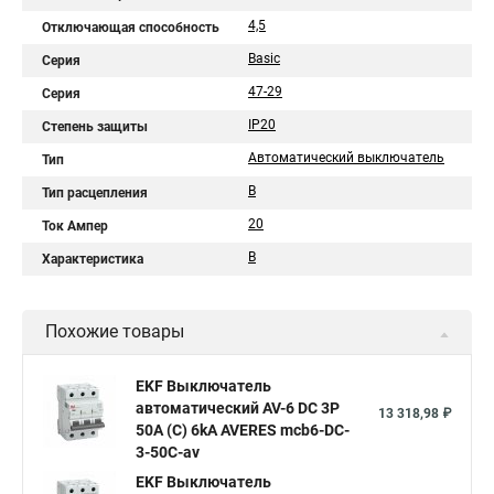
4,5
Отключающая способность
Basic
Серия
47-29
Серия
IP20
Степень защиты
Автоматический выключатель
Тип
B
Тип расцепления
20
Ток Ампер
B
Характеристика
Похожие товары
EKF Выключатель
автоматический AV-6 DC 3P
13 318,98 ₽
50A (C) 6kA AVERES mcb6-DC-
3-50C-av
EKF Выключатель