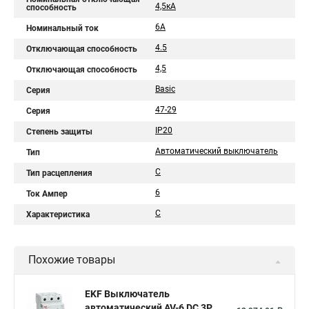
4,5кА
способность
6А
Номинальный ток
4.5
Отключающая способность
4,5
Отключающая способность
Basic
Серия
47-29
Серия
IP20
Степень защиты
Автоматический выключатель
Тип
C
Тип расцепления
6
Ток Ампер
C
Характеристика
Похожие товары
EKF Выключатель
автоматический AV-6 DC 3P