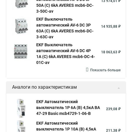
13 974,01 ₽
50A (C) 6kA AVERES mcb6-DC-
3-50C-av
EKF Выключатель
автоматический AV-6 DC 3P
14 935,88 ₽
63A (C) 6kA AVERES mcb6-DC-
3-63C-av
EKF Выключатель
автоматический AV-6 DC 4P
18 063,63 ₽
1A (C) 6kA AVERES mcb6-DC-4-
01C-av
Показать больше
Аналоги по характеристикам
EKF Автоматический
выключатель 1P 6А (B) 4,5кА ВА
239,08 ₽
47-29 Basic mcb4729-1-06-B
EKF Автоматический
выключатель 1P 10А (B) 4,5кА
211,38 ₽