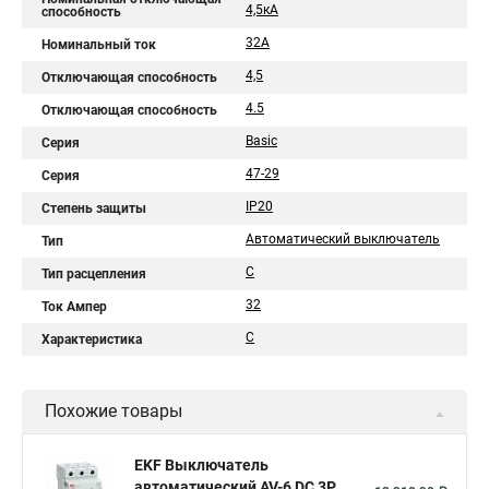
4,5кА
способность
32А
Номинальный ток
4,5
Отключающая способность
4.5
Отключающая способность
Basic
Серия
47-29
Серия
IP20
Степень защиты
Автоматический выключатель
Тип
C
Тип расцепления
32
Ток Ампер
C
Характеристика
Похожие товары
EKF Выключатель
автоматический AV-6 DC 3P