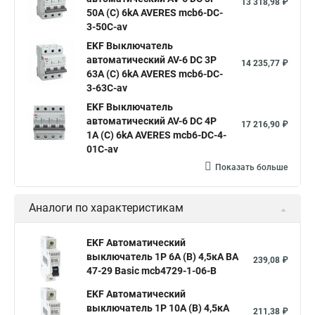
13 318,98 ₽
50A (C) 6kA AVERES mcb6-DC-
3-50C-av
EKF Выключатель
автоматический AV-6 DC 3P
14 235,77 ₽
63A (C) 6kA AVERES mcb6-DC-
3-63C-av
EKF Выключатель
автоматический AV-6 DC 4P
17 216,90 ₽
1A (C) 6kA AVERES mcb6-DC-4-
01C-av
Показать больше
Аналоги по характеристикам
EKF Автоматический
выключатель 1P 6А (B) 4,5кА ВА
239,08 ₽
47-29 Basic mcb4729-1-06-B
EKF Автоматический
выключатель 1P 10А (B) 4,5кА
211,38 ₽