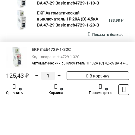
ВА 47-29 Basic mcb4729-1-10-B
EKF Автоматический
выключатель 1P 20А (B) 4,5кА
183,98 ₽
ВА 47-29 Basic mcb4729-1-20-B
Показать больше
EKF mcb4729-1-32C
Аналоги по цене
Код товара: mcb4729-1-32C
Автоматический выключатель 1P 32А (C) 4,5кА ВА 47-...
EKF Автоматический
выключатель 1P 6А (C) 4,5кА ВА
125,43 ₽
–
+
130,18 ₽
В корзину
47-29 Basic mcb4729-1-06C
EKF Автоматический
0
0
1
Сравнить
Корзина
Просмотрено
выключатель 1P 10А (C) 4,5кА
133,96 ₽
ВА 47-29 Basic mcb4729-1-10C
EKF Автоматический
выключатель 1P 16А (C) 4,5кА
111,55 ₽
ВА 47-29 Basic mcb4729-1-16C
Показать больше