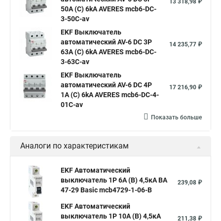
13 318,98 ₽
50A (C) 6kA AVERES mcb6-DC-
3-50C-av
EKF Выключатель
автоматический AV-6 DC 3P
14 235,77 ₽
63A (C) 6kA AVERES mcb6-DC-
3-63C-av
EKF Выключатель
автоматический AV-6 DC 4P
17 216,90 ₽
1A (C) 6kA AVERES mcb6-DC-4-
01C-av
Показать больше
Аналоги по характеристикам
EKF Автоматический
выключатель 1P 6А (B) 4,5кА ВА
239,08 ₽
47-29 Basic mcb4729-1-06-B
EKF Автоматический
выключатель 1P 10А (B) 4,5кА
211,38 ₽