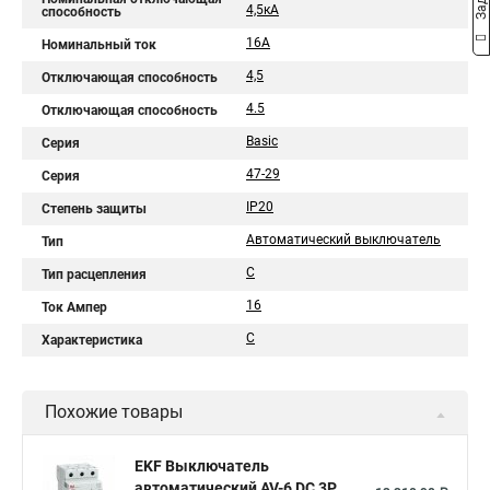
4,5кА
способность
16А
Номинальный ток
4,5
Отключающая способность
4.5
Отключающая способность
Basic
Серия
47-29
Серия
IP20
Степень защиты
Автоматический выключатель
Тип
C
Тип расцепления
16
Ток Ампер
C
Характеристика
Похожие товары
EKF Выключатель
автоматический AV-6 DC 3P