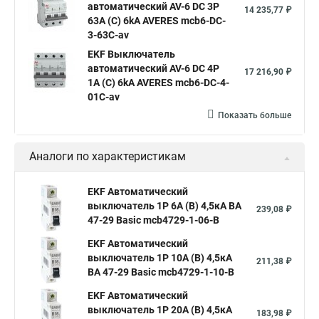
автоматический AV-6 DC 3P
14 235,77 ₽
63A (C) 6kA AVERES mcb6-DC-
3-63C-av
EKF Выключатель
автоматический AV-6 DC 4P
17 216,90 ₽
1A (C) 6kA AVERES mcb6-DC-4-
01C-av
Показать больше
Аналоги по характеристикам
EKF Автоматический
выключатель 1P 6А (B) 4,5кА ВА
239,08 ₽
47-29 Basic mcb4729-1-06-B
EKF Автоматический
выключатель 1P 10А (B) 4,5кА
211,38 ₽
ВА 47-29 Basic mcb4729-1-10-B
EKF Автоматический
выключатель 1P 20А (B) 4,5кА
183,98 ₽