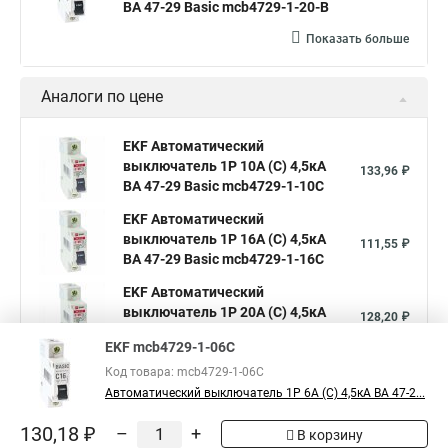
ВА 47-29 Basic mcb4729-1-20-B
Показать больше
Аналоги по цене
EKF Автоматический
выключатель 1P 10А (C) 4,5кА
133,96 ₽
ВА 47-29 Basic mcb4729-1-10C
EKF Автоматический
выключатель 1P 16А (C) 4,5кА
111,55 ₽
ВА 47-29 Basic mcb4729-1-16C
EKF Автоматический
выключатель 1P 20А (C) 4,5кА
128,20 ₽
ВА 47-29 Basic mcb4729-1-20C
EKF mcb4729-1-06C
Показать больше
Код товара: mcb4729-1-06C
Автоматический выключатель 1P 6А (C) 4,5кА ВА 47-2...
5
130,18 ₽
–
+
Общая оценка товара:
В корзину
1