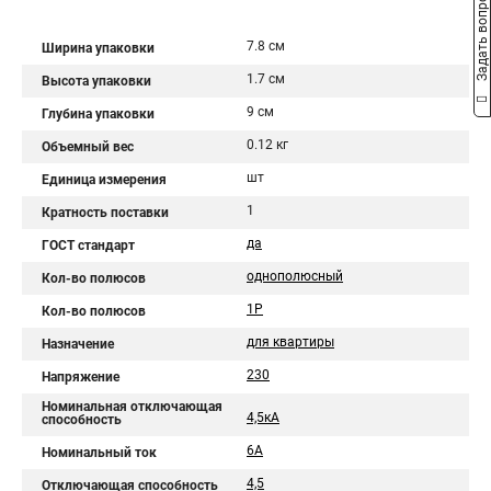
Задать вопрос
7.8 см
Ширина упаковки
1.7 см
Высота упаковки
9 см
Глубина упаковки
0.12 кг
Объемный вес
шт
Единица измерения
1
Кратность поставки
да
ГОСТ стандарт
однополюсный
Кол-во полюсов
1P
Кол-во полюсов
для квартиры
Назначение
230
Напряжение
Номинальная отключающая
4,5кА
способность
6А
Номинальный ток
4,5
Отключающая способность