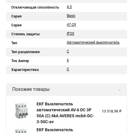
4.5
Отключающая способность
Basic
Серия
47-29
Серия
IP20
Степень защиты
Автоматический выключатель
Тип
C
Тип расцепления
6
Ток Ампер
C
Характеристика
Похожие товары
EKF Выключатель
автоматический AV-6 DC 3P
13 318,98 ₽
50A (C) 6kA AVERES mcb6-DC-
3-50C-av
EKF Выключатель