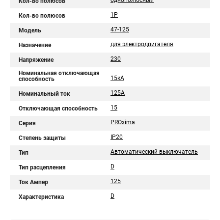
однополюсный
Кол-во полюсов
1P
Кол-во полюсов
47-125
Модель
для электродвигателя
Назначение
230
Напряжение
Номинальная отключающая
15кА
способность
125А
Номинальный ток
15
Отключающая способность
PROxima
Серия
IP20
Степень защиты
Автоматический выключатель
Тип
D
Тип расцепления
125
Ток Ампер
D
Характеристика