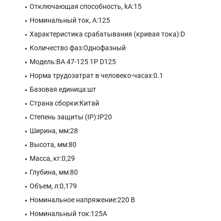
Отключающая способность, kA:15
Номинальный ток, А:125
Характеристика срабатывания (кривая тока):D
Количество фаз:Однофазный
Модель:ВА 47-125 1P D125
Норма трудозатрат в человеко-часах:0.1
Базовая единица:шт
Страна сборки:Китай
Степень защиты (IP):IP20
Ширина, мм:28
Высота, мм:80
Масса, кг:0,29
Глубина, мм:80
Объем, л:0,179
Номинальное напряжение:220 В
Номинальный ток:125A