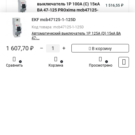
выключатель 1P 100А (C) 15кА
1 516,55 ₽
ВА 47-125 PROxima mcb47125-
1-100C
EKF mcb47125-1-125D
EKF Автоматический
Код товара: mcb47125-1-125D
выключатель 1P 125А (C) 15кА
1 601,18 ₽
Автоматический выключатель 1P 125А (D) 15кА ВА
ВА 47-125 PROxima mcb47125-
47-...
1-125C
1 607,70 ₽
–
+
В корзину
Показать больше
0
0
1
Сравнить
Корзина
Просмотрено
5
Общая оценка товара:
1
Написать отзыв
Специализированный магазин
TDM
в России