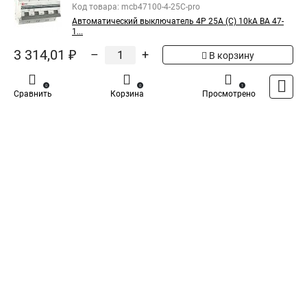
EKF Автоматический
Код товара: mcb47100-4-25C-pro
выключатель 3P 16А (D) 10kA
2 420,66 ₽
Автоматический выключатель 4P 25А (C) 10kA ВА 47-
ВА 47-100 PROxima mcb47100-
1...
3-16D-pro
3 314,01 ₽
–
+
В корзину
Показать больше
0
0
1
Сравнить
Корзина
Просмотрено
5
Общая оценка товара:
1
Написать отзыв
Специализированный магазин
TDM
в России