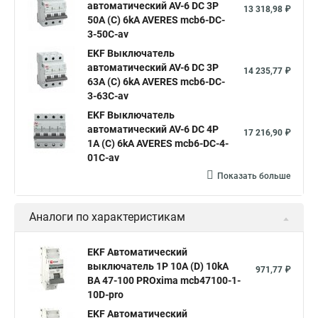
автоматический AV-6 DC 3P
13 318,98 ₽
50A (C) 6kA AVERES mcb6-DC-
3-50C-av
EKF Выключатель
автоматический AV-6 DC 3P
14 235,77 ₽
63A (C) 6kA AVERES mcb6-DC-
3-63C-av
EKF Выключатель
автоматический AV-6 DC 4P
17 216,90 ₽
1A (C) 6kA AVERES mcb6-DC-4-
01C-av
Показать больше
Аналоги по характеристикам
EKF Автоматический
выключатель 1P 10А (D) 10kA
971,77 ₽
ВА 47-100 PROxima mcb47100-1-
10D-pro
EKF Автоматический