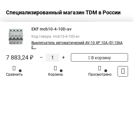
Специализированный магазин
TDM
в России
EKF mcb10-4-10D-av
Код товара: mcb10-4-10D-av
Выключатель автоматический AV-10 4P 10A (D) 10kA
E...
7 883,24 ₽
–
+
В корзину
0
0
1
Сравнить
Корзина
Просмотрено
Каталог
Оплата
Доставка
Контакты
Войти