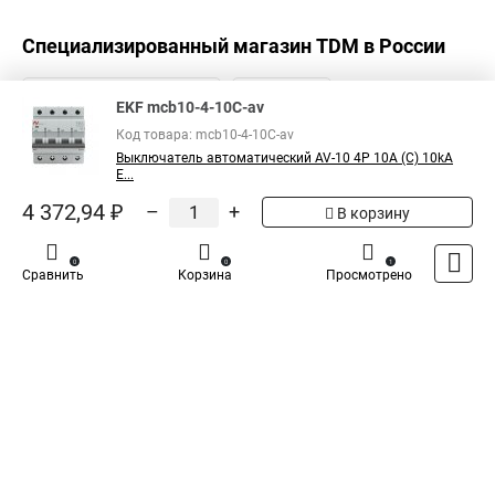
Специализированный магазин
TDM
в России
EKF mcb10-4-10C-av
Код товара: mcb10-4-10C-av
Выключатель автоматический AV-10 4P 10A (C) 10kA
E...
4 372,94 ₽
–
+
В корзину
0
0
1
Сравнить
Корзина
Просмотрено
Каталог
Оплата
Доставка
Контакты
Войти