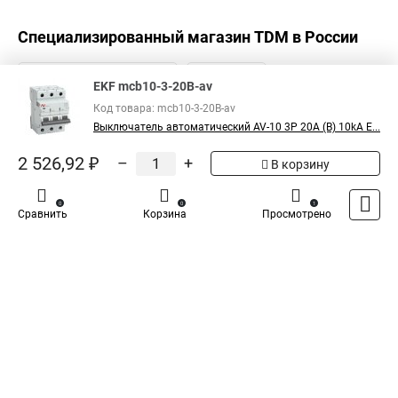
Специализированный магазин
TDM
в России
EKF mcb10-3-20B-av
Код товара: mcb10-3-20B-av
Выключатель автоматический AV-10 3P 20A (B) 10kA E...
2 526,92 ₽
–
+
В корзину
0
0
1
Сравнить
Корзина
Просмотрено
Каталог
Оплата
Доставка
Контакты
Войти