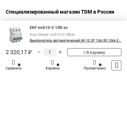
Специализированный магазин
TDM
в России
EKF mcb10-3-10B-av
Код товара: mcb10-3-10B-av
Выключатель автоматический AV-10 3P 10A (B) 10kA E...
2 320,17 ₽
–
+
В корзину
0
0
1
Сравнить
Корзина
Просмотрено
Каталог
Оплата
Доставка
Контакты
Войти