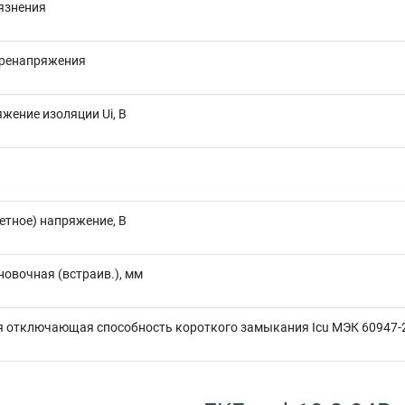
язнения
еренапряжения
жение изоляции Ui, В
етное) напряжение, В
новочная (встраив.), мм
 отключающая способность короткого замыкания Icu МЭК 60947-2