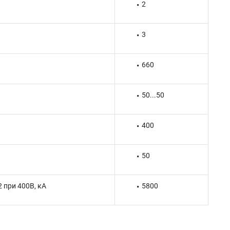
2
3
660
50...50
400
50
 при 400В, кА
5800