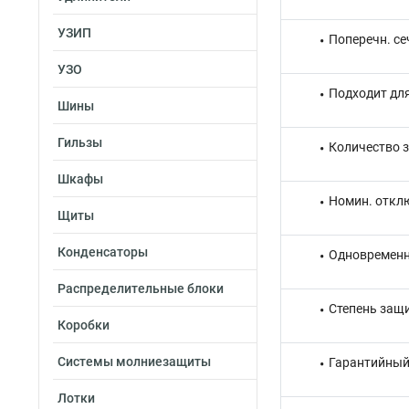
УЗИП
Поперечн. се
УЗО
Подходит дл
Шины
Гильзы
Количество 
Шкафы
Номин. отклю
Щиты
Конденсаторы
Одновременн
Распределительные блоки
Степень защи
Коробки
Системы молниезащиты
Гарантийный 
Лотки