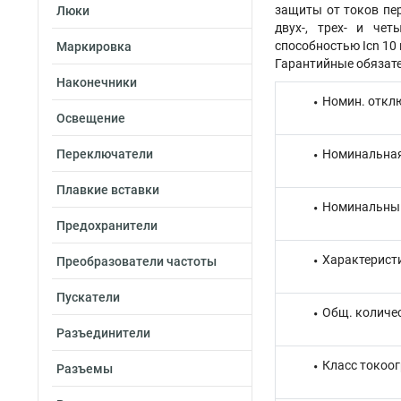
защиты от токов пе
Люки
двух-, трех- и че
способностью Icn 10 
Маркировка
Гарантийные обязате
Наконечники
Номин. откл
Освещение
Переключатели
Номинальная
Плавкие вставки
Номинальный
Предохранители
Характерист
Преобразователи частоты
Пускатели
Общ. количе
Разъединители
Класс токоо
Разъемы