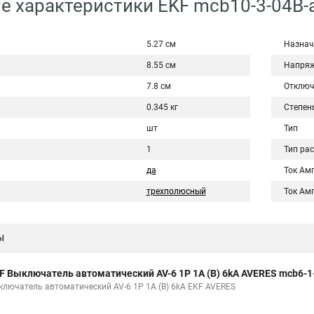
е характеристики EKF mcb10-3-04B-
5.27 см
Назнач
8.55 см
Напряж
7.8 см
Отключ
0.345 кг
Степен
шт
Тип
1
Тип ра
да
Ток Ам
трехполюсный
Ток Ам
ы
F Выключатель автоматический AV-6 1P 1A (B) 6kA AVERES mcb6-1
ключатель автоматический AV-6 1P 1A (B) 6kA EKF AVERES