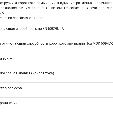
регрузки и короткого замыкания в административных, промышлен
тырехполюсном исполнениях. Автоматические выключатели с
кА.
льства составляют 10 лет
ючающая способность по EN 60898, кА
 отключающая способность короткого замыкания Icu МЭК 60947-2,
 ток, А
ика срабатывания (кривая тока)
ство полюсов
граничения