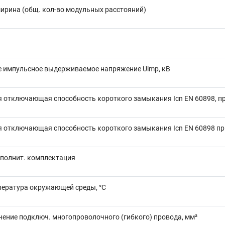
ирина (общ. кол-во модульных расстояний)
 импульсное выдерживаемое напряжение Uimp, кВ
 отключающая способность короткого замыкания Icn EN 60898, пр
 отключающая способность короткого замыкания Icn EN 60898 при
полнит. комплектация
пература окружающей среды, °C
чение подключ. многопроволочного (гибкого) провода, мм²