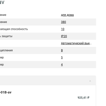
av
ение
для дома
ение
380
ающая способность
10
ь защиты
IP20
Автоматический выключатель
сцепления
B
пер
5
пер
4
-01B-av
925,41 ₽