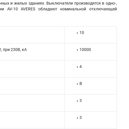
ных и жилых зданиях. Выключатели производятся в одно-,
ерии AV-10 AVERES обладают номинальной отключающей
10
 при 230В, кА
10000
4
B
3
3