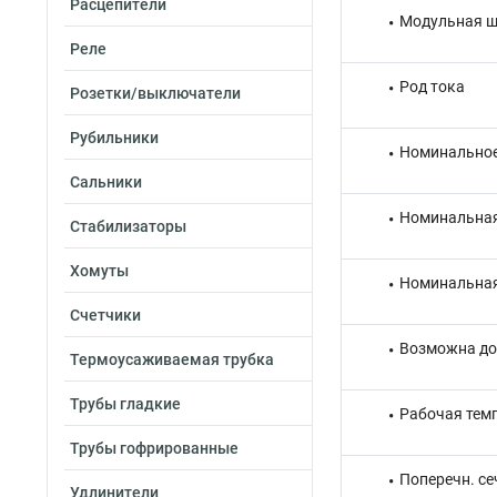
Расцепители
Модульная ш
Реле
Род тока
Розетки/выключатели
Рубильники
Номинальное
Сальники
Номинальная
Стабилизаторы
Хомуты
Номинальная
Счетчики
Возможна до
Термоусаживаемая трубка
Трубы гладкие
Рабочая тем
Трубы гофрированные
Поперечн. се
Удлинители