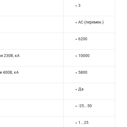
3
AC (перемен.)
6200
и 230В, кА
10000
 400В, кА
5800
Да
-25...50
1...25