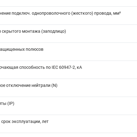
чение подключ. однопроволочного (жесткого) провода, мм²
я скрытого монтажа (заподлицо)
защищенных полюсов
чающая способность по IEC 60947-2, кА
ое отключение нейтрали (N)
ты (IP)
срок эксплуатации, лет