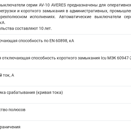
ыключатели серии AV-10 AVERES предназначены для оперативног
регрузки и короткого замыкания в административных, промышлен
тырехполюсном исполнениях. Автоматические выключатели с
кА.
льства составляют 10 лет.
ючающая способность по EN 60898, кА
 отключающая способность короткого замыкания Icu МЭК 60947-2,
 ток, А
ика срабатывания (кривая тока)
ство полюсов
граничения