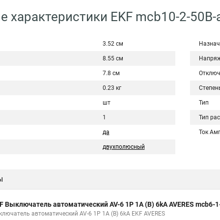
е характеристики EKF mcb10-2-50B-
3.52 см
Назнач
8.55 см
Напряж
7.8 см
Отключ
0.23 кг
Степен
шт
Тип
1
Тип ра
да
Ток Ам
двухполюсный
ы
F Выключатель автоматический AV-6 1P 1A (B) 6kA AVERES mcb6-1
ключатель автоматический AV-6 1P 1A (B) 6kA EKF AVERES