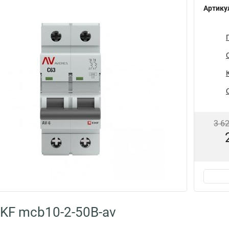
Артику
3 6
KF mcb10-2-50B-av