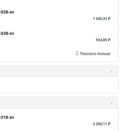
-02B-av
1 040,33 ₽
-03B-av
934,89 ₽
Показать больше
-01B-av
2 200,11 ₽