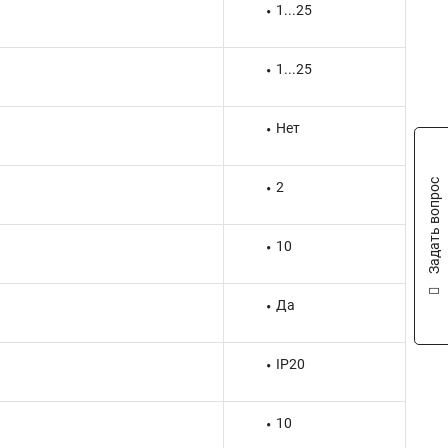
1...25
1...25
Нет
Задать вопрос
2
10
Да
IP20
10