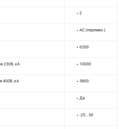
2
AC (перемен.)
6200
и 230В, кА
10000
 400В, кА
5800
Да
-25...50