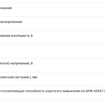
язнения
еренапряжения
жение изоляции Ui, В
етное) напряжение, В
новочная (встраив.), мм
 отключающая способность короткого замыкания Icu МЭК 60947-2