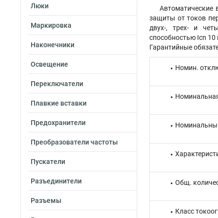
Люки
Автоматические в
защиты от токов пе
Маркировка
двух-, трех- и че
способностью Icn 10 
Наконечники
Гарантийные обязате
Освещение
Номин. откл
Переключатели
Номинальная
Плавкие вставки
Предохранители
Номинальный
Преобразователи частоты
Характерист
Пускатели
Разъединители
Общ. количе
Разъемы
Класс токоо