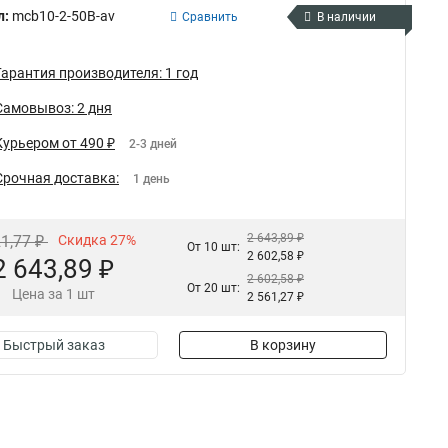
л:
mcb10-2-50B-av
Сравнить
В наличии
Гарантия производителя: 1 год
Самовывоз: 2 дня
Курьером от 490 ₽
2-3 дней
Срочная доставка:
1 день
2 643,89 ₽
21,77 ₽
Скидка 27%
От 10 шт:
2 602,58 ₽
2 643,89 ₽
2 602,58 ₽
От 20 шт:
Цена за 1 шт
2 561,27 ₽
Быстрый заказ
В корзину