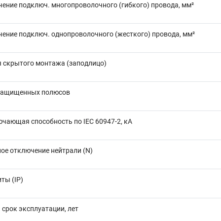
чение подключ. многопроволочного (гибкого) провода, мм²
чение подключ. однопроволочного (жесткого) провода, мм²
я скрытого монтажа (заподлицо)
защищенных полюсов
чающая способность по IEC 60947-2, кА
ое отключение нейтрали (N)
ты (IP)
срок эксплуатации, лет