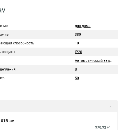
av
ение
для дома
ение
380
ающая способность
10
ь защиты
IP20
Автоматический выключатель
сцепления
B
пер
50
-01B-av
970,92 ₽