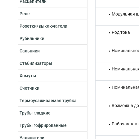
Расцепители
Реле
Модульная ш
Розетки/выключатели
Род тока
Рубильники
Номинальное
Сальники
Стабилизаторы
Номинальная
Хомуты
Номинальная
Счетчики
Термоусаживаемая трубка
Возможна до
Трубы гладкие
Рабочая тем
Трубы гофрированные
Удлинители