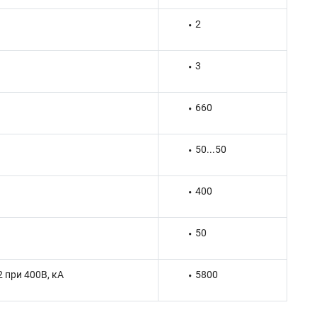
2
3
660
50...50
400
50
 при 400В, кА
5800