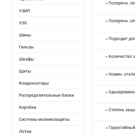
Поперечн. се
УЗИП
Поперечн. се
УЗО
Шины
Подходит дл
Гильзы
Количество 
Шкафы
Щиты
Номин. отклю
Конденсаторы
Одновременн
Распределительные блоки
Коробки
Степень защи
Системы молниезащиты
Гарантийный 
Лотки