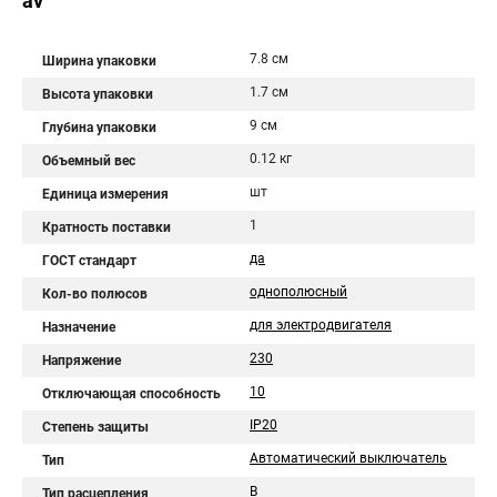
av
7.8 см
Ширина упаковки
1.7 см
Высота упаковки
9 см
Глубина упаковки
0.12 кг
Объемный вес
шт
Единица измерения
1
Кратность поставки
да
ГОСТ стандарт
однополюсный
Кол-во полюсов
для электродвигателя
Назначение
230
Напряжение
10
Отключающая способность
IP20
Степень защиты
Автоматический выключатель
Тип
B
Тип расцепления