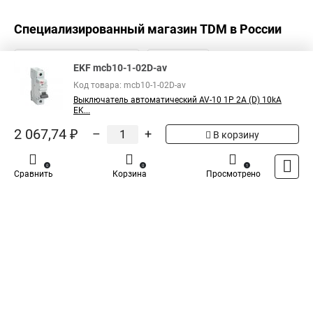
Специализированный магазин
TDM
в России
EKF mcb10-1-02D-av
Код товара: mcb10-1-02D-av
Выключатель автоматический AV-10 1P 2A (D) 10kA
EK...
2 067,74 ₽
–
+
В корзину
0
0
1
Сравнить
Корзина
Просмотрено
Каталог
Оплата
Доставка
Контакты
Войти