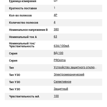
шт
Единица измерения
1
Кратность поставки
4P
Кол-во полюсов
4
Количество полюсов
380
Номинальное напряжение В
63
Номинальный ток A
Номинальный ток/
63А/100мА
Чувствительность
ВД-100
Серия
PROxima
Серия
Устройство защитного отключения
Тип
Электромеханический
Тип УЗО
Селективное
Тип УЗО
Защитный
Тип УЗО
100
Чувствительность мА