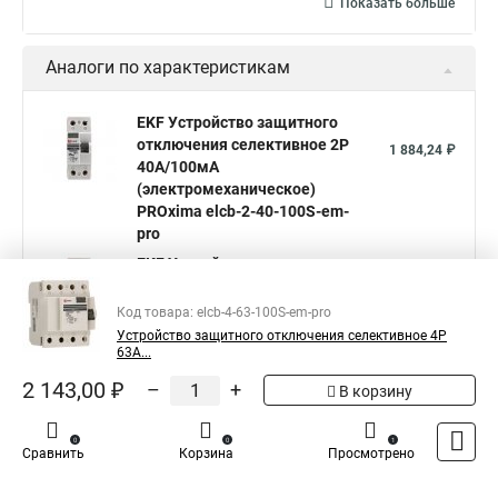
Показать больше
Аналоги по характеристикам
EKF Устройство защитного
отключения селективное 2P
1 884,24 ₽
40А/100мА
(электромеханическое)
PROxima elcb-2-40-100S-em-
pro
EKF Устройство защитного
отключения селективное 2P
1 543,38 ₽
63А/100мА
Код товара: elcb-4-63-100S-em-pro
(электромеханическое)
Устройство защитного отключения селективное 4P
PROxima elcb-2-63-100S-em-
63А...
pro
2 143,00 ₽
–
+
В корзину
EKF Устройство защитного
отключения селективное 2P
2 266,90 ₽
0
0
1
80А/100мА
Сравнить
Корзина
Просмотрено
(электромеханическое)
PROxima elcb-2-80-100S-em-