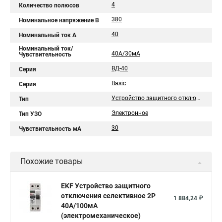
4
Количество полюсов
380
Номинальное напряжение В
40
Номинальный ток A
Номинальный ток/
40А/30мА
Чувствительность
ВД-40
Серия
Basic
Серия
Устройство защитного отключения
Тип
Электронное
Тип УЗО
30
Чувствительность мА
Похожие товары
EKF Устройство защитного
отключения селективное 2P
1 884,24 ₽
40А/100мА
(электромеханическое)