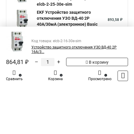
25А/30мА (электронное) Basic
elcb-2-25-30e-sim
EKF Устройство защитного
отключения УЗО ВД-40 2P
893,58 ₽
40А/30мА (электронное) Basic
elcb-2-40-30e-sim
Код товара: elcb-2-16-30e-sim
EKF Устройство защитного
Устройство защитного отключения УЗО ВД-40 2P
отключения УЗО ВД-40 2P
954,32 ₽
16А/3...
63А/30мА (электронное) Basic
elcb-2-63-30e-sim
864,81 ₽
–
+
В корзину
Показать больше
0
0
1
Сравнить
Корзина
Просмотрено
Аналоги по цене
EKF Устройство защитного
отключения УЗО ВД-40 2P
795,32 ₽
25А/30мА (электронное) Basic
elcb-2-25-30e-sim
EKF Устройство защитного
отключения УЗО ВД-40 2P
893,58 ₽