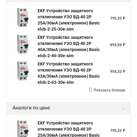
PROxima elcb-2-40-100S-em-
pro
EKF Устройство защитного
отключения селективное 2P
1 543,38 ₽
63А/100мА
(электромеханическое)
PROxima elcb-2-63-100S-em-
pro
EKF Устройство защитного
отключения селективное 2P
2 266,90 ₽
80А/100мА
(электромеханическое)
PROxima elcb-2-80-100S-em-
pro
Показать больше
Аналоги по характеристикам
EKF Устройство защитного
отключения УЗО ВД-40 2P
795,32 ₽