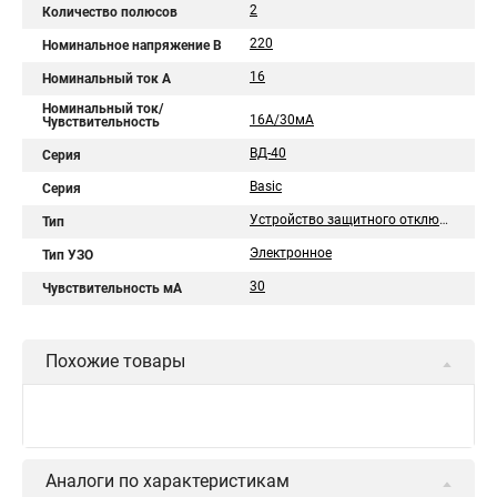
2
Количество полюсов
220
Номинальное напряжение В
16
Номинальный ток A
Номинальный ток/
16А/30мА
Чувствительность
ВД-40
Серия
Basic
Серия
Устройство защитного отключения
Тип
Электронное
Тип УЗО
30
Чувствительность мА
Похожие товары
EKF Устройство защитного
отключения селективное 2P
1 884,24 ₽
40А/100мА
(электромеханическое)