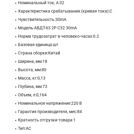
Номинальный ток, А:32
Характеристика срабатывания (кривая тока):C
Чувствительность:30mA
Модель:АВДТ-63 2P C32 30mA
Норма трудозатрат в человеко-часах:0.2
Базовая единица:шт
Страна сборки:Китай
Ширина, мм:18
Высота, мм:80
Масса, кг:0,13
Глубина, мм:73
Объем, л:0,164
Номинальное напряжение:220 В
Гарантия производителя, мес:84
Кратность отгрузки товара:1
Тип:AC