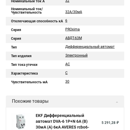
32
Номинальный ток A
Номинальный ток/
32А/30мА
Чувствительность
6
Отключающая способность кА
PROxima
Серия
АВДТ-63М
Серия
Дифференциальный автомат
Тип
Электронный
Тип изделия
AC
Тип тока утечки
C
Характеристика
30
Чувствительность мА
Похожие товары
EKF Дифференциальный
автомат DVA-6 1P+N 6А (B)
5 291,28 ₽
30мА (A) 6кА AVERES rcbo6-