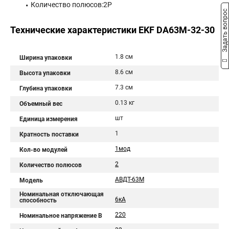
Количество полюсов:2P
Задать вопрос
Технические характеристики EKF DA63M-32-30
1.8 см
Ширина упаковки
8.6 см
Высота упаковки
7.3 см
Глубина упаковки
0.13 кг
Объемный вес
шт
Единица измерения
1
Кратность поставки
1мод
Кол-во модулей
2
Количество полюсов
АВДТ-63М
Модель
Номинальная отключающая
6кА
способность
220
Номинальное напряжение В