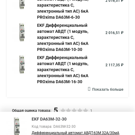
2 016,51 ₽
характеристика C,
электронный тип AС) 6кА
PROxima DA63M-6-30
EKF Дифференциальный
автомат АВДТ (1 модуль,
2 016,51 ₽
характеристика C,
электронный тип AС) 6кА
PROxima DA63M-10-30
EKF Дифференциальный
автомат АВДТ (1 модуль,
2 117,35 ₽
характеристика C,
электронный тип AС) 6кА
PROxima DA63M-16-30
Показать больше
5
Общая оценка товара:
1
EKF DA63M-32-30
Написать отзыв
Код товара: DA63M-32-30
Специализированный магазин
TDM
в России
Дифференциальный автомат АВДТ-63М 32А/30мА