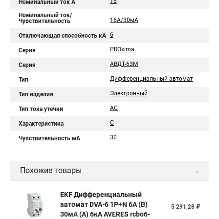
16
Номинальный ток A
Номинальный ток/
16А/30мА
Чувствительность
6
Отключающая способность кА
PROxima
Серия
АВДТ-63М
Серия
Дифференциальный автомат
Тип
Электронный
Тип изделия
AC
Тип тока утечки
C
Характеристика
30
Чувствительность мА
Похожие товары
EKF Дифференциальный
автомат DVA-6 1P+N 6А (B)
5 291,28 ₽
30мА (A) 6кА AVERES rcbo6-