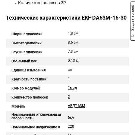
Количество полюсов:2P
Задать вопрос
Технические характеристики EKF DA63M-16-30
1.8 см
Ширина упаковки
8.6 см
Высота упаковки
7.3 см
Глубина упаковки
0.13 кг
Объемный вес
шт
Единица измерения
1
Кратность поставки
1мод
Кол-во модулей
2
Количество полюсов
АВДТ-63М
Модель
Номинальная отключающая
6кА
способность
220
Номинальное напряжение В