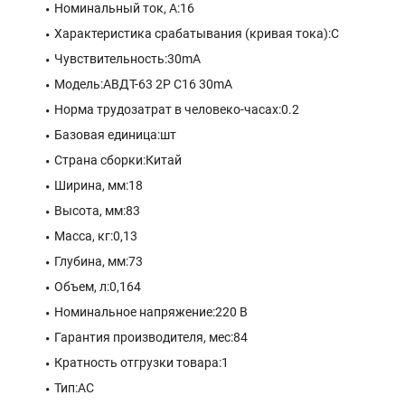
Номинальный ток, А:16
Характеристика срабатывания (кривая тока):C
Чувствительность:30mA
Модель:АВДТ-63 2P C16 30mA
Норма трудозатрат в человеко-часах:0.2
Базовая единица:шт
Страна сборки:Китай
Ширина, мм:18
Высота, мм:83
Масса, кг:0,13
Глубина, мм:73
Объем, л:0,164
Номинальное напряжение:220 В
Гарантия производителя, мес:84
Кратность отгрузки товара:1
Тип:AC