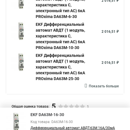
2 016,51 ₽
характеристика C,
электронный тип AС) 6кА
PROxima DA63M-6-30
EKF Дифференциальный
автомат АВДТ (1 модуль,
2 016,51 ₽
характеристика C,
электронный тип AС) 6кА
PROxima DA63M-10-30
EKF Дифференциальный
автомат АВДТ (1 модуль,
2 016,51 ₽
характеристика C,
электронный тип AС) 6кА
PROxima DA63M-25-30
Показать больше
5
Общая оценка товара:
1
EKF DA63M-16-30
Написать отзыв
Код товара: DA63M-16-30
Специализированный магазин
TDM
в России
Дифференциальный автомат АВДТ-63М 16А/30мА