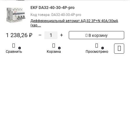
DA32-25-100S-pro
EKF DA32-40-30-4P-pro
EKF Дифференциальный
Код товара: DA32-40-30-4P-pro
автомат АД-32 (селективный)
1 151,69 ₽
Дифференциальный автомат АД-32 3P+N 40А/30мА
1P+N 40А/100мА EKF PROxima
(хар....
DA32-40-100S-pro
1 238,26 ₽
–
+
В корзину
Показать больше
0
0
1
Сравнить
Корзина
Просмотрено
5
Общая оценка товара:
1
Написать отзыв
Специализированный магазин
TDM
в России