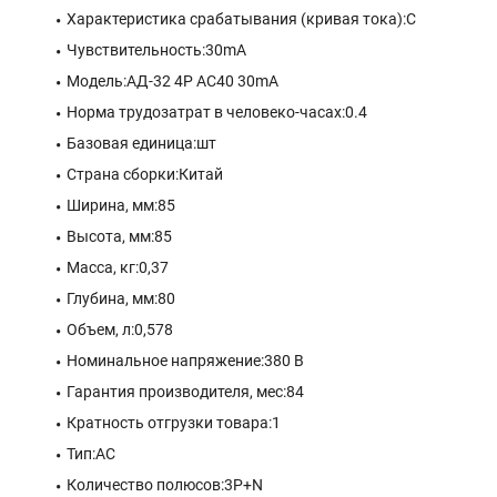
Характеристика срабатывания (кривая тока):C
Чувствительность:30mA
Модель:АД-32 4P AC40 30mA
Норма трудозатрат в человеко-часах:0.4
Базовая единица:шт
Страна сборки:Китай
Ширина, мм:85
Высота, мм:85
Масса, кг:0,37
Глубина, мм:80
Объем, л:0,578
Номинальное напряжение:380 В
Гарантия производителя, мес:84
Кратность отгрузки товара:1
Тип:AC
Количество полюсов:3P+N