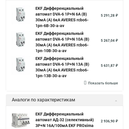
EKF Дифференциальный
автомат DVA-6 1P+N 6А (B)
5 291,28 ₽
30мА (A) 6кА AVERES rcbo6-
1pn-6B-30-a-av
EKF Дифференциальный
автомат DVA-6 1P+N 10А (B)
5 267,04 ₽
30мА (A) 6кА AVERES rcbo6-
1pn-10B-30-a-av
EKF Дифференциальный
автомат DVA-6 1P+N 13А (B)
5 631,87 ₽
30мА (A) 6кА AVERES rcbo6-
1pn-13B-30-a-av
Показать больше
Аналоги по характеристикам
EKF Дифференциальный
автомат АД-32 (селективный)
2 936,90 ₽
3P+N 16А/100мА EKF PROxima