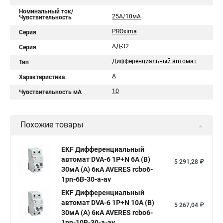
Номинальный ток/
25А/10мА
Чувствительность
PROxima
Серия
АД-32
Серия
Дифференциальный автомат
Тип
А
Характеристика
10
Чувствительность мА
Похожие товары
EKF Дифференциальный
автомат DVA-6 1P+N 6А (B)
5 291,28 ₽
30мА (A) 6кА AVERES rcbo6-
1pn-6B-30-a-av
EKF Дифференциальный
автомат DVA-6 1P+N 10А (B)
5 267,04 ₽
30мА (A) 6кА AVERES rcbo6-
1pn-10B-30-a-av