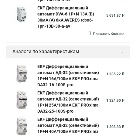
EKF Дифференциальный
автомат DVA-6 1P+N 13А (B)
5 631,87 ₽
30мА (A) 6кА AVERES rcbo6-
1pn-13B-30-a-av
Показать больше
Аналоги по характеристикам
EKF Дифференциальный
автомат АД-32 (селективный)
1 285,22 ₽
1P+N 16А/100мА EKF PROxima
DA32-16-100S-pro
EKF Дифференциальный
автомат АД-32 (селективный)
1 324,90 ₽
1P+N 25А/100мА EKF PROxima
DA32-25-100S-pro
EKF Дифференциальный
автомат АД-32 (селективный)
1 208,33 ₽
1P+N 40А/100мА EKF PROxima