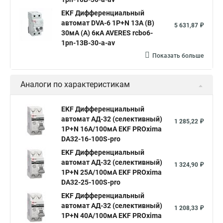
EKF Дифференциальный
автомат DVA-6 1P+N 13А (B)
5 631,87 ₽
30мА (A) 6кА AVERES rcbo6-
1pn-13B-30-a-av
Показать больше
Аналоги по характеристикам
EKF Дифференциальный
автомат АД-32 (селективный)
1 285,22 ₽
1P+N 16А/100мА EKF PROxima
DA32-16-100S-pro
EKF Дифференциальный
автомат АД-32 (селективный)
1 324,90 ₽
1P+N 25А/100мА EKF PROxima
DA32-25-100S-pro
EKF Дифференциальный
автомат АД-32 (селективный)
1 208,33 ₽
1P+N 40А/100мА EKF PROxima