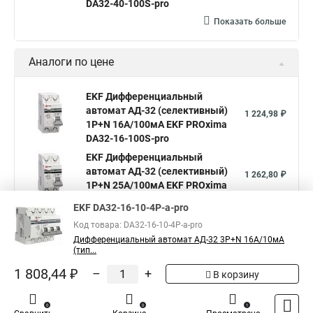
DA32-40-100S-pro
Показать больше
Аналоги по цене
EKF Дифференциальный
автомат АД-32 (селективный)
1 224,98 ₽
1P+N 16А/100мА EKF PROxima
DA32-16-100S-pro
EKF Дифференциальный
автомат АД-32 (селективный)
1 262,80 ₽
1P+N 25А/100мА EKF PROxima
DA32-25-100S-pro
EKF DA32-16-10-4P-a-pro
EKF Дифференциальный
Код товара: DA32-16-10-4P-a-pro
автомат АД-32 (селективный)
1 247,33 ₽
Дифференциальный автомат АД-32 3P+N 16А/10мА
1P+N 50А/100мА EKF PROxima
(тип...
DA32-50-100S-pro
1 808,44 ₽
–
+
В корзину
Показать больше
0
0
1