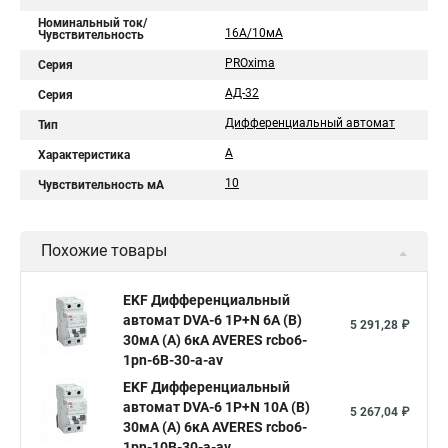
Номинальный ток/
16А/10мА
Чувствительность
PROxima
Серия
АД-32
Серия
Дифференциальный автомат
Тип
А
Характеристика
10
Чувствительность мА
Похожие товары
EKF Дифференциальный
автомат DVA-6 1P+N 6А (B)
5 291,28 ₽
30мА (A) 6кА AVERES rcbo6-
1pn-6B-30-a-av
EKF Дифференциальный
автомат DVA-6 1P+N 10А (B)
5 267,04 ₽
30мА (A) 6кА AVERES rcbo6-
1pn-10B-30-a-av