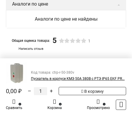
Аналоги по цене
Аналоги по цене не найдены
5
Общая оценка товара:
1
Написать отзыв
Специализированный магазин
TDM
в России
Код товара: ctrp-r-50-380v
Пускатель в корпусе КМЭ 50А 380В с РТЭ IP65 EKF PR...
0,00 ₽
–
+
В корзину
0
0
1
Сравнить
Корзина
Просмотрено
Каталог
Оплата
Доставка
Контакты
Войти