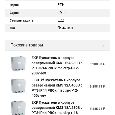
РТЭ
Серия
КМЭ
Серия
IP65
Степень защиты
Пускатель
Тип
Похожие товары
EKF Пускатель в корпусе
реверсивный КМЭ 12А 230В с
9 288,93 ₽
РТЭ IP44 PROxima ctrp-r-12-
230v-rev
EEKF kf Пускатель в корпусе
реверсивный КМЭ 12А 400В с
9 288,93 ₽
РТЭ IP44 PROximactrp-r-12-
400v-rev
EKF Пускатель в корпусе
реверсивный КМЭ 18А 230В с
9 845,91 ₽
РТЭ IP44 PROxima ctrp-r-18-